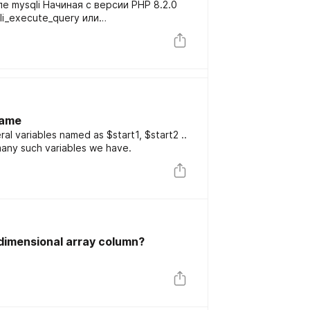
 mysqli Начиная с версии PHP 8.2.0
i_execute_query или
 предпочитаете объектно-
 функция позволяет убить двух (трёх)
name
l variables named as $start1, $start2 ..
any such variables we have.
dimensional array column?