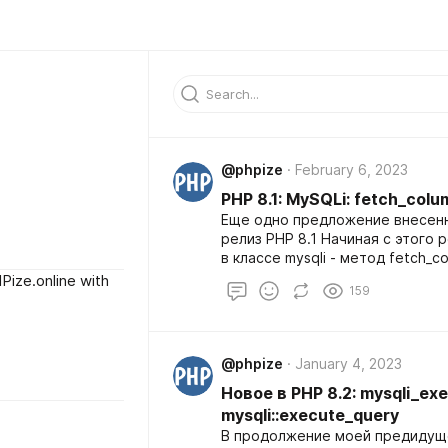
@phpize
February 6, 2023
PHP 8.1: MySQLi: fetch_colu
Еще одно предложение внесенно
релиз РНР 8.1 Начиная с этого
в классе mysqli - метод fetch_
библиотеке PDO
Pize.online with
159
@phpize
January 4, 2023
Новое в PHP 8.2: mysqli_ex
mysqli::execute_query
В продолжение моей предидуще