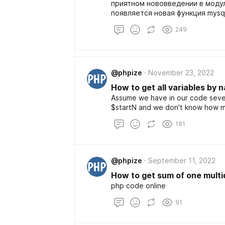
приятном нововведении в модуле
появляется новая функция mysql
mysqli::execute_query если Вы
249
ориентированный стиль. Данная
зайцев сразу:
@phpize
November 23, 2022
How to get all variables by 
Assume we have in our code severa
$startN and we don't know how m
181
@phpize
September 11, 2022
How to get sum of one multi
php code online
91