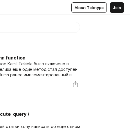
About Teletype
Join
mn function
е Kamil Tekiela было включено в
 релиза еще один метод стал доступен
column ранее имплементированный в
ecute_query /
й статьи хочу написать об ещё одном