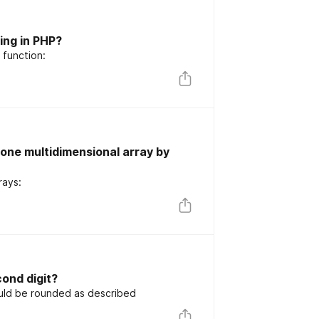
ing in PHP?
 function:
 one multidimensional array by
rays:
ond digit?
uld be rounded as described