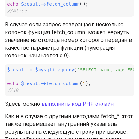
echo
$result
->
fetch_column
(
)
;
//Alice
В случае если запрос возвращает несколько 
колонок функция fetch_column  может вернуть 
значение из столбца номер которого передан в 
качестве параметра функции (нумерация 
колонок начинается с 0).
$result
=
$mysqli
->
query
(
"SELECT name, age FROM
echo
$result
->
fetch_column
(
1
)
;
//18
Здесь можно 
выполнить код PHP онлайн
Как и в случае с другими методами fetch_*, этот 
также перемещает внутренний указатель 
результата на следующую строку при вызове. 