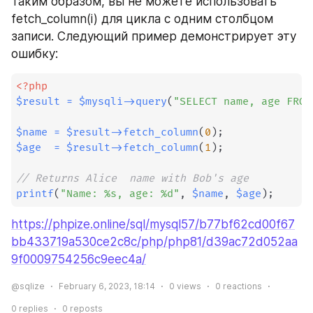
Таким образом, вы не можете использовать 
fetch_column(i) для цикла с одним столбцом 
записи. Следующий пример демонстрирует эту 
ошибку:
<?php
$result
=
$mysqli
->
query
(
"SELECT name, age FROM
$name
=
$result
->
fetch_column
(
0
)
;
$age
=
$result
->
fetch_column
(
1
)
;
// Returns Alice  name with Bob's age
printf
(
"Name: %s, age: %d"
,
$name
,
$age
)
;
https://phpize.online/sql/mysql57/b77bf62cd00f67
bb433719a530ce2c8c/php/php81/d39ac72d052aa
9f0009754256c9eec4a/
@sqlize
February 6, 2023, 18:14
0
views
0
reactions
0
replies
0
reposts