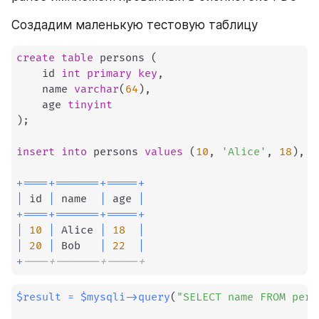
Создадим маленькую тестовую таблицу
create
table
 persons 
(
    id 
int
primary
key
,
    name 
varchar
(
64
)
,
    age 
tinyint
)
;
insert
into
 persons 
values
(
10
,
'Alice'
,
18
)
,
(
+
=
=
=
=
+
=
=
=
=
=
=
=
+
=
=
=
=
=
+
|
 id 
|
 name  
|
 age 
|
+
=
=
=
=
+
=
=
=
=
=
=
=
+
=
=
=
=
=
+
|
10
|
 Alice 
|
18
|
|
20
|
 Bob   
|
22
|
+
----+-------+-----+
$result
=
$mysqli
->
query
(
"SELECT name FROM pers